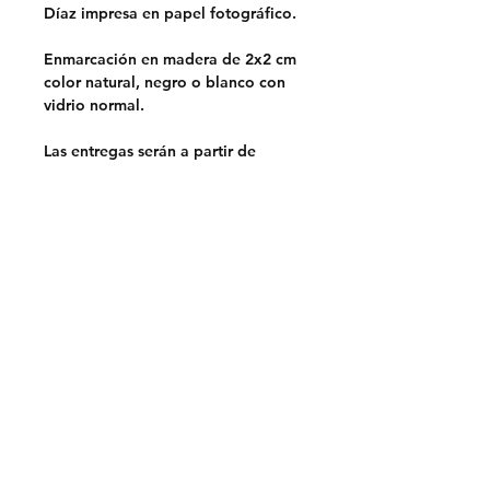
Díaz impresa en papel fotográfico.
Enmarcación en madera de 2x2 cm
color natural, negro o blanco con
vidrio normal.
Las entregas serán a partir de
septiembre.
Opciones de entrega:
Retiro en Lo Barnechea,
Santiago.
Sin costo
Despacho en la RM.
$5.000
Despacho a regiones a través de
Chilexpress.
Envio por pagar.
Previa coordinación por mail.
Prohibido su uso para marketing o
publicidad de otras marcas.