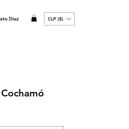
ato Diaz
CLP ($)
d Cochamó
cio
rta