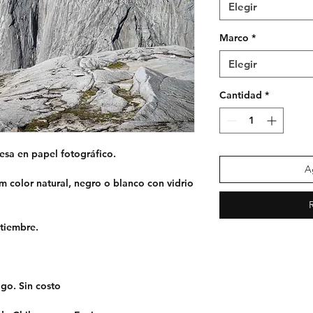
Elegir
Marco
*
Elegir
Cantidad
*
esa en papel fotográfico.
A
 color natural, negro o blanco con vidrio
ptiembre.
ago.
Sin costo