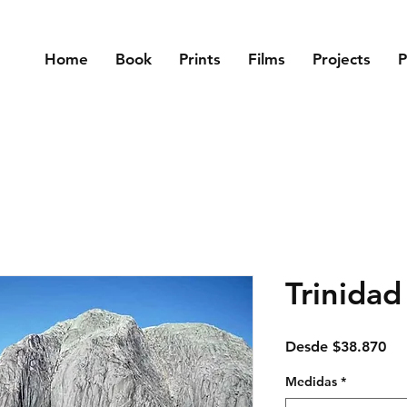
Home
Book
Prints
Films
Projects
P
Trinida
Pre
Desde
$38.870
de
ofe
Medidas
*