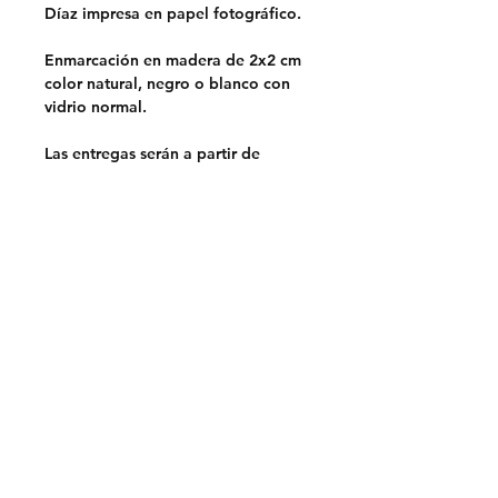
Díaz impresa en papel fotográfico.
Enmarcación en madera de 2x2 cm
color natural, negro o blanco con
vidrio normal.
Las entregas serán a partir de
septiembre.
Opciones de entrega:
Retiro en Lo Barnechea,
Santiago.
Sin costo
Despacho en la RM.
$5.000
Despacho a regiones a través de
Chilexpress.
Envio por pagar.
Previa coordinación por mail.
Prohibido su uso para marketing o
publicidad de otras marcas.