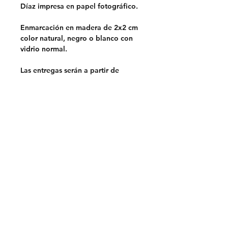
Díaz impresa en papel fotográfico.
Enmarcación en madera de 2x2 cm
color natural, negro o blanco con
vidrio normal.
Las entregas serán a partir de
septiembre.
Opciones de entrega:
Retiro en Lo Barnechea,
Santiago.
Sin costo
Despacho en la RM.
$5.000
Despacho a regiones a través de
Chilexpress.
Envio por pagar.
Previa coordinación por mail.
Prohibido su uso para marketing o
publicidad de otras marcas.