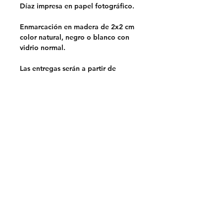
Díaz impresa en papel fotográfico.
Enmarcación en madera de 2x2 cm
color natural, negro o blanco con
vidrio normal.
Las entregas serán a partir de
septiembre.
Opciones de entrega:
Retiro en Lo Barnechea,
Santiago.
Sin costo
Despacho en la RM.
$5.000
Despacho a regiones a través de
Chilexpress.
Envio por pagar.
Previa coordinación por mail.
Prohibido su uso para marketing o
publicidad de otras marcas.