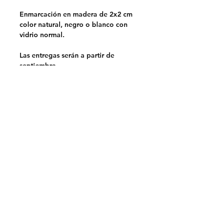
Enmarcación en madera de 2x2 cm
color natural, negro o blanco con
vidrio normal.
Las entregas serán a partir de
septiembre.
Opciones de entrega:
Retiro en Lo Barnechea,
Santiago.
Sin costo
Despacho en la RM.
$5.000
Despacho a regiones a través de
Chilexpress.
Envio por pagar.
Previa coordinación por mail.
Prohibido su uso para marketing o
publicidad de otras marcas.