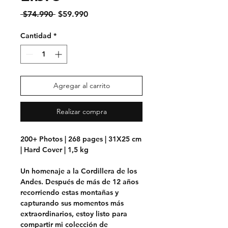
Precio
Precio
 $74.990 
$59.990
de
oferta
Cantidad
*
Agregar al carrito
Realizar compra
200+ Photos | 268 pages | 31X25 cm
| Hard Cover | 1,5 kg
Un homenaje a la Cordillera de los
Andes. Después de más de 12 años
recorriendo estas montañas y
capturando sus momentos más
extraordinarios, estoy listo para
compartir mi colección de