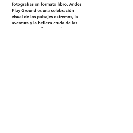
fotografías en formato libro.
Andes
Play Ground
es una celebración
visual de los paisajes extremos, la
aventura y la belleza cruda de las
montañas que llamamos hogar.
A tribute to the Andes Mountains.
After more than 12 years traveling
through these mountains and
capturing their most extraordinary
moments, I'm ready to share my
photography collection in book
format.
Andes Play Ground
is a
visual celebration of extreme
landscapes, adventure, and the raw
beauty of the mountains we call
home.