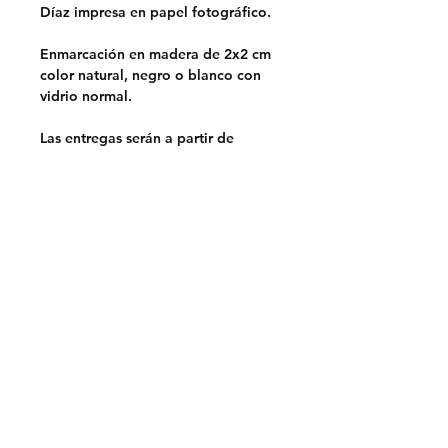
Díaz impresa en papel fotográfico.
Enmarcación en madera de 2x2 cm
color natural, negro o blanco con
vidrio normal.
Las entregas serán a partir de
septiembre.
Opciones de entrega:
Retiro en Lo Barnechea,
Santiago.
Sin costo
Despacho en la RM.
$5.000
Despacho a regiones a través de
Chilexpress.
Envio por pagar.
Previa coordinación por mail.
Prohibido su uso para marketing o
publicidad de otras marcas.