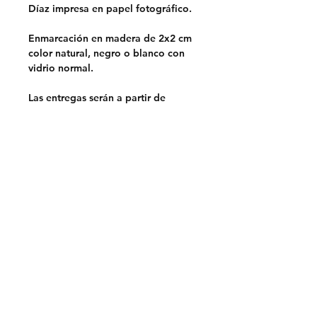
Díaz impresa en papel fotográfico.
Enmarcación en madera de 2x2 cm
color natural, negro o blanco con
vidrio normal.
Las entregas serán a partir de
septiembre.
Opciones de entrega:
Retiro en Lo Barnechea,
Santiago.
Sin costo
Despacho en la RM.
$5.000
Despacho a regiones a través de
Chilexpress.
Envio por pagar.
Previa coordinación por mail.
Prohibido su uso para marketing o
publicidad de otras marcas.