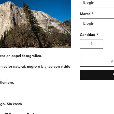
Elegir
Marco
*
Elegir
Cantidad
*
esa en papel fotográfico.
A
 color natural, negro o blanco con vidrio
ptiembre.
ago.
Sin costo