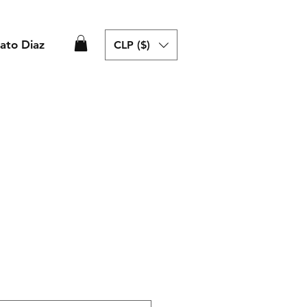
ato Diaz
CLP ($)
cio
rta