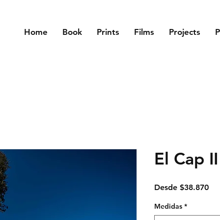
Home
Book
Prints
Films
Projects
P
El Cap II
Pre
Desde
$38.870
de
ofe
Medidas
*