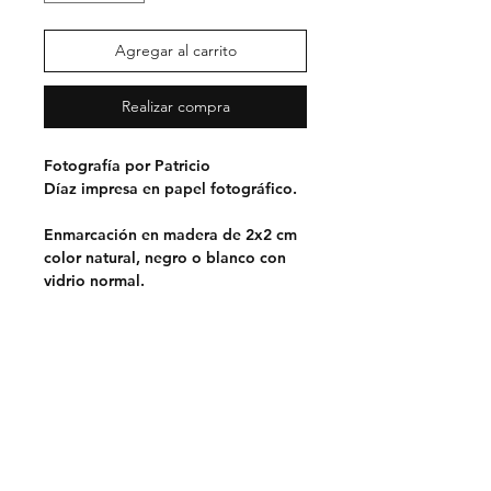
Agregar al carrito
Realizar compra
Fotografía por Patricio
Díaz impresa en papel fotográfico.
Enmarcación en madera de 2x2 cm
color natural, negro o blanco con
vidrio normal.
Las entregas serán a partir de
septiembre.
Opciones de entrega:
Retiro en Lo Barnechea,
Santiago.
Sin costo
Despacho en la RM.
$5.000