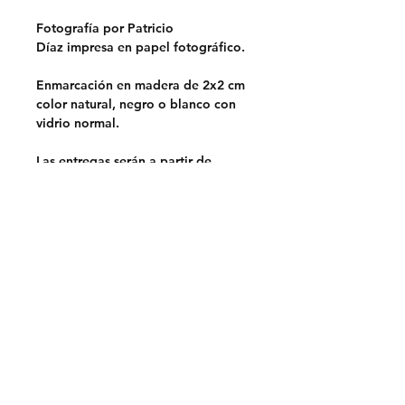
Fotografía por Patricio
Díaz impresa en papel fotográfico.
Enmarcación en madera de 2x2 cm
color natural, negro o blanco con
vidrio normal.
Las entregas serán a partir de
septiembre.
Opciones de entrega:
Retiro en Lo Barnechea,
Santiago.
Sin costo
Despacho en la RM.
$5.000
Despacho a regiones a través de
Chilexpress.
Envio por pagar.
Previa coordinación por mail.