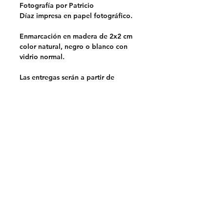
Fotografía por Patricio
Díaz impresa en papel fotográfico.
Enmarcación en madera de 2x2 cm
color natural, negro o blanco con
vidrio normal.
Las entregas serán a partir de
septiembre.
Opciones de entrega:
Retiro en Lo Barnechea,
Santiago.
Sin costo
Despacho en la RM.
$5.000
Despacho a regiones a través de
Chilexpress.
Envio por pagar.
Previa coordinación por mail.
Prohibido su uso para marketing o